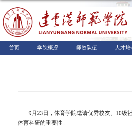
首页
学院概况
师资队伍
人才培
9
月
23
日，
体育学院邀请
优秀校友、
10级
体育科研的重要性
。